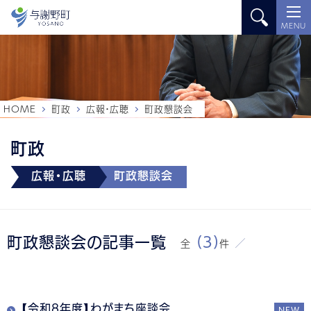
MENU
HOME
町政
広報・広聴
町政懇談会
町政
広報・広聴
町政懇談会
町政懇談会の記事一覧
(3)
全
件
【令和8年度】わがまち座談会
NEW