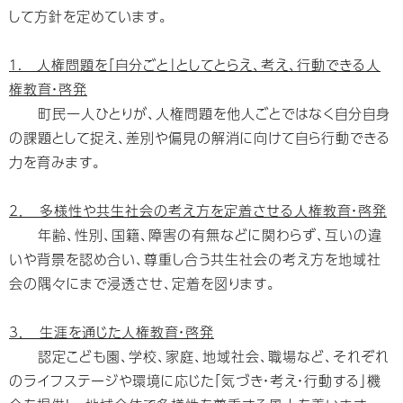
して方針を定めています。
１. 人権問題を「自分ごと」としてとらえ、考え、行動できる人
権教育・啓発
町民一人ひとりが、人権問題を他人ごとではなく自分自身
の課題として捉え、差別や偏見の解消に向けて自ら行動できる
力を育みます。
2． 多様性や共生社会の考え方を定着させる人権教育・啓発
年齢、性別、国籍、障害の有無などに関わらず、互いの違
いや背景を認め合い、尊重し合う共生社会の考え方を地域社
会の隅々にまで浸透させ、定着を図ります。
3． 生涯を通じた人権教育・啓発
認定こども園、学校、家庭、地域社会、職場など、それぞれ
のライフステージや環境に応じた「気づき・考え・行動する」機