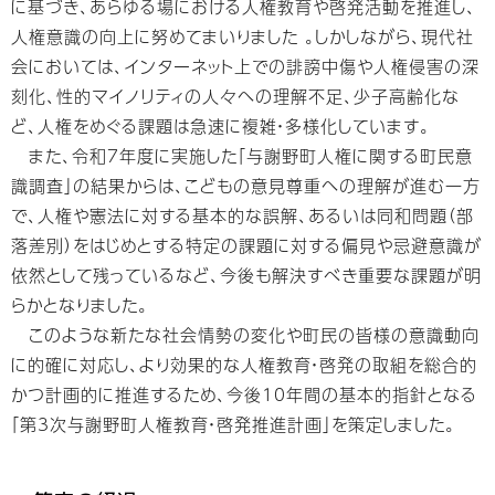
に基づき、あらゆる場における人権教育や啓発活動を推進し、
人権意識の向上に努めてまいりました 。しかしながら、現代社
会においては、インターネット上での誹謗中傷や人権侵害の深
刻化、性的マイノリティの人々への理解不足、少子高齢化な
ど、人権をめぐる課題は急速に複雑・多様化しています。
また、令和7年度に実施した「与謝野町人権に関する町民意
識調査」の結果からは、こどもの意見尊重への理解が進む一方
で、人権や憲法に対する基本的な誤解、あるいは同和問題（部
落差別）をはじめとする特定の課題に対する偏見や忌避意識が
依然として残っているなど、今後も解決すべき重要な課題が明
らかとなりました。
このような新たな社会情勢の変化や町民の皆様の意識動向
に的確に対応し、より効果的な人権教育・啓発の取組を総合的
かつ計画的に推進するため、今後10年間の基本的指針となる
「第3次与謝野町人権教育・啓発推進計画」を策定しました。