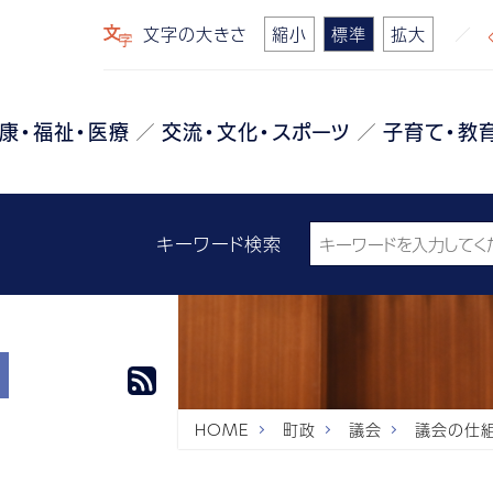
文字の大きさ
縮小
標準
拡大
康・福祉・医療
交流・文化・スポーツ
子育て・教
キーワード検索
HOME
町政
議会
議会の仕組