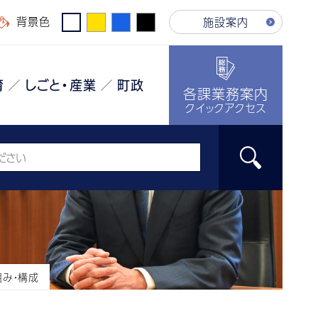
背景色
施設案内
育
しごと・産業
町政
各課業務案内
クイックアクセス
み・構成