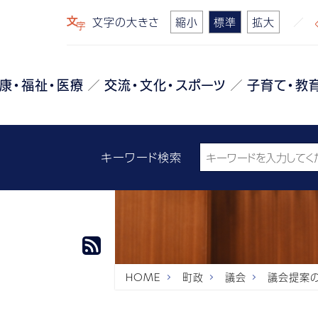
文字の大きさ
縮小
標準
拡大
康・福祉・医療
交流・文化・スポーツ
子育て・教
キーワード検索
HOME
町政
議会
議会提案