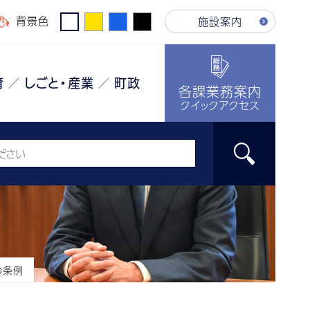
背景色
施設案内
育
しごと・産業
町政
各課業務案内
クイックアクセス
の条例