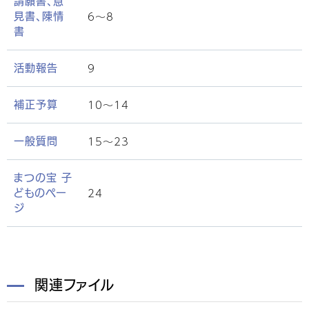
請願書、意
6〜8
見書、陳情
書
9
活動報告
10〜14
補正予算
15〜23
一般質問
まつの宝 子
24
どものペー
ジ
関連ファイル