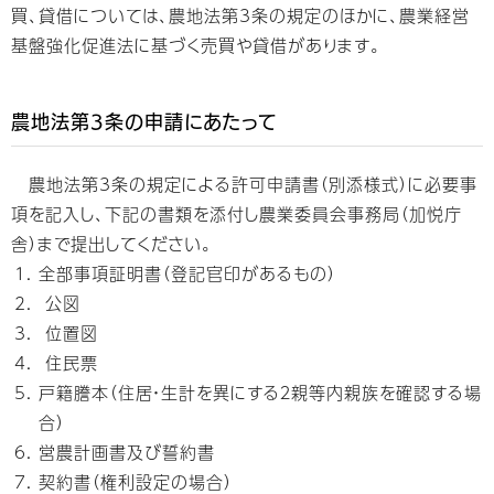
買、貸借については、農地法第3条の規定のほかに、農業経営
基盤強化促進法に基づく売買や貸借があります。
農地法第3条の申請にあたって
農地法第3条の規定による許可申請書（別添様式）に必要事
項を記入し、下記の書類を添付し農業委員会事務局（加悦庁
舎）まで提出してください。
全部事項証明書（登記官印があるもの）
公図
位置図
住民票
戸籍謄本（住居・生計を異にする２親等内親族を確認する場
合）
営農計画書及び誓約書
契約書（権利設定の場合）