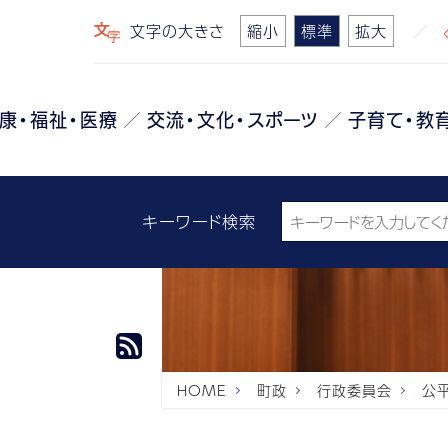
文字の大きさ
縮小
標準
拡大
康・福祉・医療
交流・文化・スポーツ
子育て・教
キーワード検索
HOME
町政
行政委員会
公