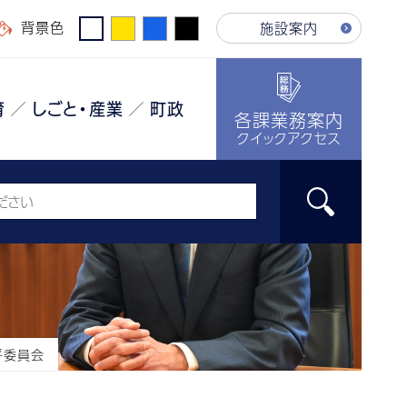
背景色
施設案内
育
しごと・産業
町政
各課業務案内
クイックアクセス
平委員会