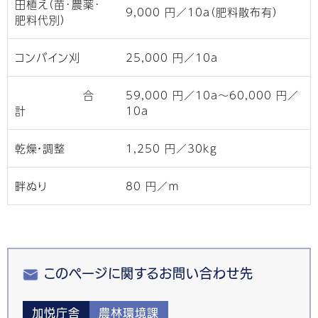
田植え（苗･農薬･
9,000 円／10ａ（肥料散布有）
肥料代別）
コンバイン刈
25,000 円／10ａ
合
59,000 円／10ａ〜60,000 円／
計
10ａ
乾燥・調整
1,250 円／30kg
畔ぬり
80 円／ｍ
このページに関するお問い合わせ先
加悦庁舎
農林環境課