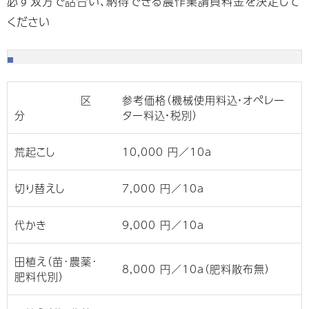
必ず双方で話合い、納得できる農作業請負料金を決定して
ください
区
参考価格（機械使用料込・オペレー
分
ター料込・税別）
荒起こし
10,000 円／10ａ
切り替えし
7,000 円／10ａ
代かき
9,000 円／10ａ
田植え（苗･農薬･
8,000 円／10ａ（肥料散布無）
肥料代別）