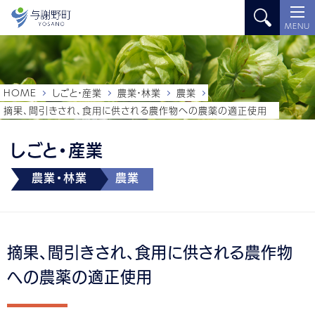
MENU
HOME
しごと・産業
農業・林業
農業
摘果、間引きされ、食用に供される農作物への農薬の適正使用
しごと・産業
農業・林業
農業
摘果、間引きされ、食用に供される農作物
への農薬の適正使用