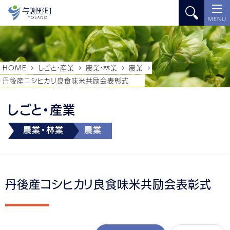
MENU
HOME
しごと・産業
農業・林業
農業
丹後産コシヒカリ良食味米共励会表彰式
しごと・産業
農業・林業
農業
丹後産コシヒカリ良食味米共励会表彰式