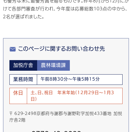
も優秀な米に最優秀賞を贈るものです。昨年８月から１２月にか
けて各部門審査が行われ、今年度は応募総数１０３点の中から、
２名が選ばれました。
このページに関するお問い合わせ先
加悦庁舎
農林環境課
業務時間
午前8時30分～午後5時15分
休日
土、日、祝日 年末年始(12月29日～1月3
日)
〒 629-2498京都府与謝郡与謝野町字加悦433番地 加悦
庁舎2階