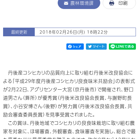
農林環境課
印刷
最終更新
2018年02月26日(月) 18時22分
丹後産コシヒカリの品質向上に取り組む丹後米改良協会に
よる「平成２９年度丹後産コシヒカリ良食味米共励会」の表彰式
が２月２２日、アグリセンター大宮（京丹後市）で開催され、野口
道男さん（算所）が優秀賞（丹後米改良協会長賞、与謝野町長
賞）、小谷安博さん（後野）が努力賞（丹後米改良協会長賞、共
励会審査委員長賞）を見事受賞されました。
この賞は、丹後地域でコシヒカリの良食味栽培に取り組む農
家を対象に、ほ場審査、外観審査、食味審査を実施し、総合で最