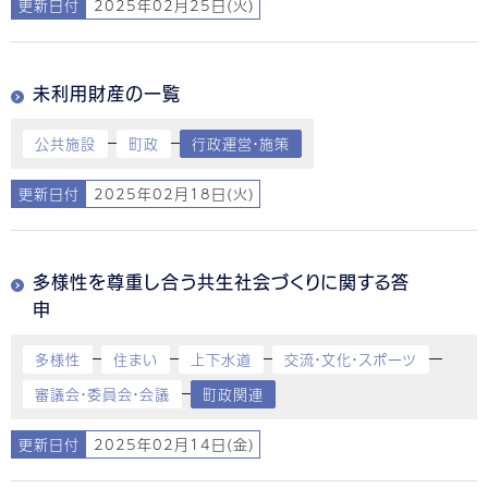
更新日付
2025年02月25日(火)
未利用財産の一覧
公共施設
町政
行政運営・施策
更新日付
2025年02月18日(火)
多様性を尊重し合う共生社会づくりに関する答
申
多様性
住まい
上下水道
交流・文化・スポーツ
審議会・委員会・会議
町政関連
更新日付
2025年02月14日(金)