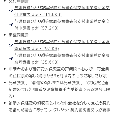
交付申請書
与謝野町ひとり親等家庭養育費確保支援事業補助金交
付申請書.docx (11.6KB)
与謝野町ひとり親等家庭養育費確保支援事業補助金交
付申請書.pdf (57.2KB)
調査同意書
与謝野町ひとり親等家庭養育費確保支援事業補助金調
査同意書.docx (9.2KB)
与謝野町ひとり親等家庭養育費確保支援事業補助金調
査同意書.pdf (35.6KB)
申請者および養育費対象児童の戸籍謄本および世帯全員
の住民票の写し（発行から3ヵ月以内のもので写しでも可）
児童扶養手当証書の写しまたは児童扶養手当支給決定通
知書の写し（申請者が児童扶養手当受給者である場合に限
る）
補助対象経費の領収書（クレジット会社を介して支払う契約
を結んだ場合にあっては、クレジット契約証明書又は必要事