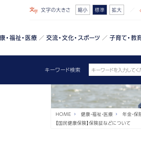
文字の大きさ
縮小
標準
拡大
康・福祉・医療
交流・文化・スポーツ
子育て・教
キーワード検索
HOME
健康・福祉・医療
年金・保
【国民健康保険】保険証などについて