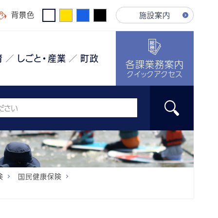
背景色
施設案内
育
しごと・産業
町政
各課業務案内
クイックアクセス
険
国民健康保険