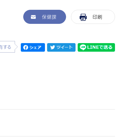
保健課
印刷
有する