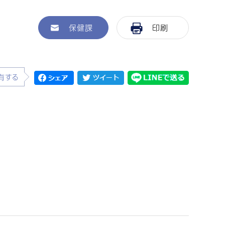
保健課
印刷
有する