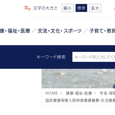
文字の大きさ
縮小
標準
拡大
康・福祉・医療
交流・文化・スポーツ
子育て・教
キーワード検索
HOME
健康・福祉・医療
年金・保
国民健康保険入院時食事療養費・生活療