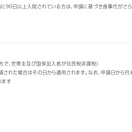
内に９０日以上入院されている方は、申請に基づき食事代がさら
方
の方で、世帯主及び国保加入者が住民税非課税）
請された場合はその日から適用されます。なお、申請日から月
ります