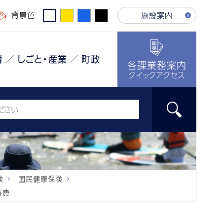
背景色
施設案内
育
しごと・産業
町政
各課業務案内
クイックアクセス
険
国民健康保険
養費