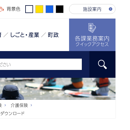
背景色
施設案内
育
しごと・産業
町政
各課業務案内
クイックアクセス
険
介護保険
ダウンロード