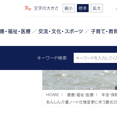
文字の大きさ
縮小
標準
拡大
康・福祉・医療
交流・文化・スポーツ
子育て・教
キーワード検索
HOME
健康・福祉・医療
年金・保
あんしん介護ノート仕様変更に伴う書式の