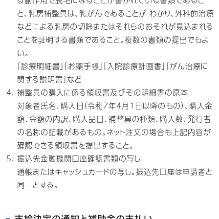
と、乳房補整具は、乳がんであることが わかり、外科的治療
などによる乳房の切除またはそれらのおそれが見込まれる
ことを証明する書類であること。複数の書類の提出でもよ
い。
「診療明細書」「お薬手帳」「入院診療計画書」「がん治療に
関する説明書」など
補整具の購入に係る領収書及びその明細書の原本
対象者氏名、購入日（令和7年4月1日以降のもの）、購入金
額、金額の内訳、購入品目、補整具の種類、購入数、発行者
の名称の記載があるもの。ネット注文の場合も上記内容が
確認できる領収書を提出すること。
振込先金融機関口座確認書類の写し
通帳またはキャッシュカードの写し。振込先口座は申請者と
同一とする。
支給決定の通知と補助金の支払い