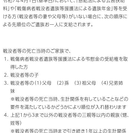
令和7年4月1日（基準日）において、「恩給法による公務扶助
料」や「戦傷病者戦没者遺族等援護法による遺族年金」等を受
ける方（戦没者等の妻や父母等）がいない場合に、次の順序に
よる先順位のご遺族お一人に支給されます。
戦没者等の死亡当時のご家族で、
戦傷病者戦没者遺族等援護法による弔慰金の受給権を取
得した方
戦没者等の子
戦没者等の（1）父母 （2）孫 （3）祖父母 （4）兄弟姉
妹
※戦没者等の死亡当時、生計関係を有していることなどの
要件を満たしているかどうかにより順位が入れ替わります
上記1から3まで以外の戦没者等の三親等以内の親族（甥、
姪等）
※戦没者等の死亡当時まで引き続き1年以上の生計関係