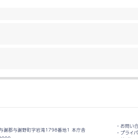
お問い
与謝郡与謝野町字岩滝1798番地1 本庁舎
プライバ
9000