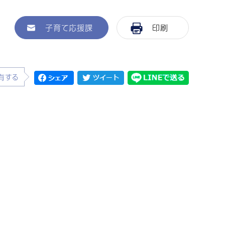
子育て応援課
印刷
有する