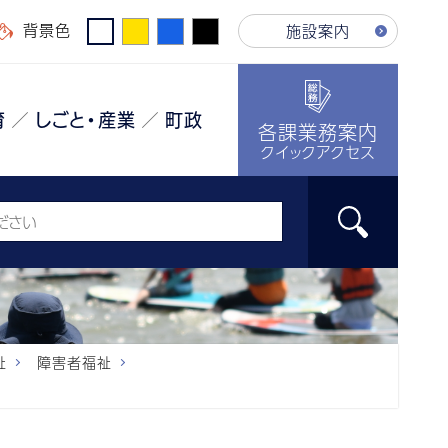
背景色
施設案内
育
しごと・産業
町政
各課業務案内
クイックアクセス
祉
障害者福祉