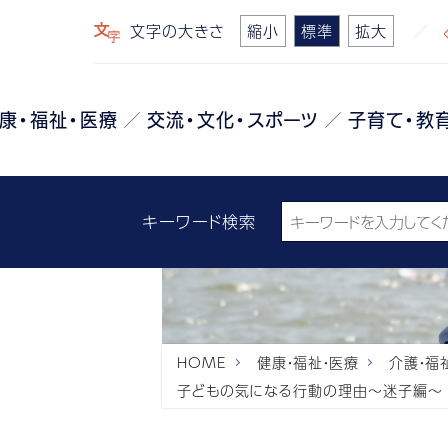
文字の大きさ
縮小
標準
拡大
康・福祉・医療
交流・文化・スポーツ
子育て・教
キーワード検索
HOME
健康・福祉・医療
介護・福
子どもの気になる行動の理由～迷子編～