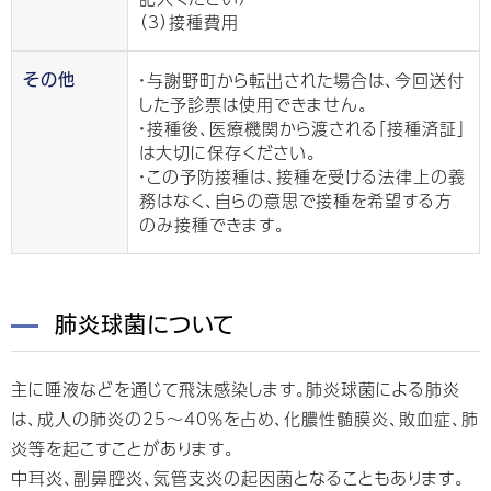
（3）接種費用
・与謝野町から転出された場合は、今回送付
その他
した予診票は使用できません。
・接種後、医療機関から渡される「接種済証」
は大切に保存ください。
・この予防接種は、接種を受ける法律上の義
務はなく、自らの意思で接種を希望する方
のみ接種できます。
肺炎球菌について
主に唾液などを通じて飛沫感染します。肺炎球菌による肺炎
は、成人の肺炎の25～40％を占め、化膿性髄膜炎、敗血症、肺
炎等を起こすことがあります。
中耳炎、副鼻腔炎、気管支炎の起因菌となることもあります。