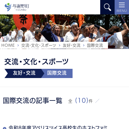
MENU
HOME
交流・文化・スポーツ
友好・交流
国際交流
交流・文化・スポーツ
友好・交流
国際交流
国際交流の記事一覧
(10)
全
件
令和8年度アベリスツイス高校生のホストファミ