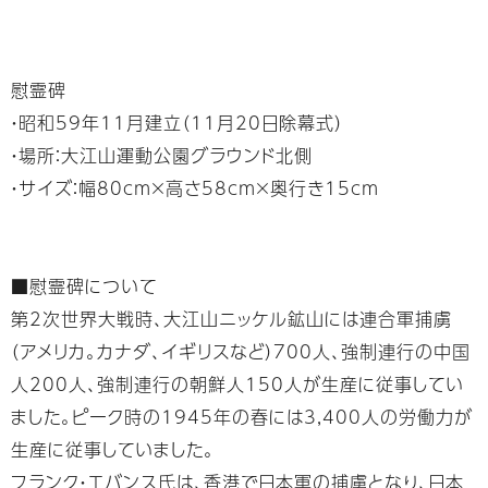
慰霊碑
・昭和59年11月建立（11月20日除幕式）
・場所：大江山運動公園グラウンド北側
・サイズ：幅80cm×高さ58cm×奥行き15cm
■慰霊碑について
第2次世界大戦時、大江山ニッケル鉱山には連合軍捕虜
（アメリカ。カナダ、イギリスなど）700人、強制連行の中国
人200人、強制連行の朝鮮人150人が生産に従事してい
ました。ピーク時の1945年の春には3,400人の労働力が
生産に従事していました。
フランク・エバンス氏は、香港で日本軍の捕虜となり、日本