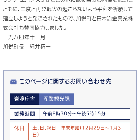
ともに、二度と再び戦火の起こらないよう平和を祈願して
建立しようと発起されたもので、加悦町と日本冶金興業株
式会社も賛同協力しました。
一九八四年十一月
加悦町長 細井拓一
このページに関するお問い合わせ先
岩滝庁舎
産業観光課
業務時間
午前8時30分～午後5時15分
休日
土、日、祝日 年末年始(12月29日～1月3
日)