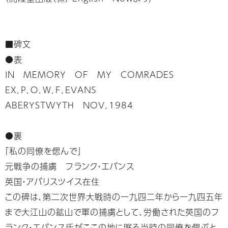
■碑文
●表
IN MEMORY OF MY COMRADES
EX．Ｐ．Ｏ．Ｗ．Ｆ．ＥＶＡＮＳ
ABERYSTWYTH NOV．1984
●裏
「私の同僚を偲んで」
元戦争の捕虜 フランク・エバンス
英国・アバリスツイス在住
この碑は、第二次世界大戦時の一九四二年から一九四五年
まで大江山の鉱山で軍の捕虜として、労働された英国のフ
ランク・エバンス氏がここの地に眠る当時の同僚を偲ぶと