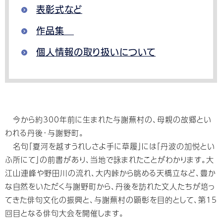
表彰式など
作品集
個人情報の取り扱いについて
今から約300年前に生まれた与謝蕪村の、母親の故郷とい
われる丹後･与謝野町｡
名句「夏河を越すうれしさよ手に草履」には「丹波の加悦とい
ふ所にて」の前書があり、当地で詠まれたことがわかります。大
江山連峰や野田川の流れ、大内峠から眺める天橋立など､豊か
な自然をいただく与謝野町から、丹後を訪れた文人たちが培っ
てきた俳句文化の振興と、与謝蕪村の顕彰を目的として、第15
回目となる俳句大会を開催します｡