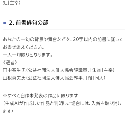
虹」主宰）
２．前書俳句の部
あなたの一句の背景や舞台などを、20字以内の前書に託して
お書き添えください。
一人一句限りとなります。
《選者》
田中春生氏（公益社団法人俳人協会評議員、「朱雀」主宰）
山根真矢氏（公益社団法人俳人協会幹事、「鶴」同人）
※すべて自作未発表の作品に限ります
（生成AIが作成した作品と判明した場合には、入賞を取り消し
ます）