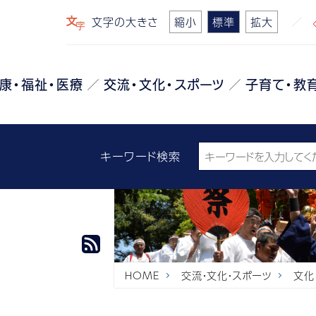
文字の大きさ
縮小
標準
拡大
康・福祉・医療
交流・文化・スポーツ
子育て・教
キーワード検索
HOME
交流・文化・スポーツ
文化