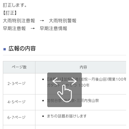
訂正します。
【訂正】
大雨特別注意報 → 大雨特別警報
早期注意報 → 早期注意情報
広報の内容
ページ数
内容
【連載03】加悦鉄道（加悦〜丹後山田）開業100年
2・3ページ
ガタゴト かやてつ 100年
加悦谷祭・岩滝祭・三河内曳山祭
4・5ページ
まちの話題お届けします
6・7ページ