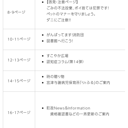
【啓発・注意ページ】
ごみの不法投棄、ポイ捨ては犯罪です！
8・9ページ
ペットのマナーを守りましょう。
ダニにご注意！！
がんばってます！消防団
10・11ページ
図書館へ行こう！
すこやか広場
12・13ページ
認知症コラム（第14弾）
時の贈り物
14・15ページ
宮津与謝病児保育所「りｒふる」のご案内
町政News＆Information
16・17ページ
資格確認書などの一斉更新のご案内