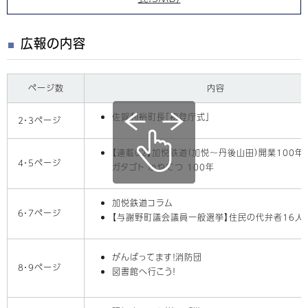
広報の内容
ページ数
内容
佐賀利裕町長「初登庁式」
2・3ページ
【連載02】加悦鉄道（加悦〜丹後山田）開業100年
4・5ページ
ガタゴト かやてつ 100年
加悦鉄道コラム
6・7ページ
【与謝野町議会議員一般選挙】住民の代弁者16人が
がんばってます！消防団
8・9ページ
図書館へ行こう！