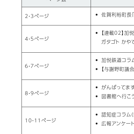
佐賀利裕町長「
2・3ページ
【連載02】加
4・5ページ
ガタゴト かや
加悦鉄道コラ
6・7ページ
【与謝野町議会
がんばってます
8・9ページ
図書館へ行こう
認知症コラム（
10・11ページ
広報アンケー