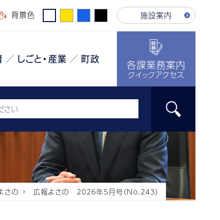
背景色
施設案内
育
しごと・産業
町政
各課業務案内
クイックアクセス
よさの
広報よさの 2026年5月号（No.243）