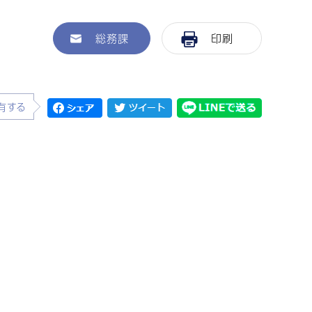
総務課
印刷
有する