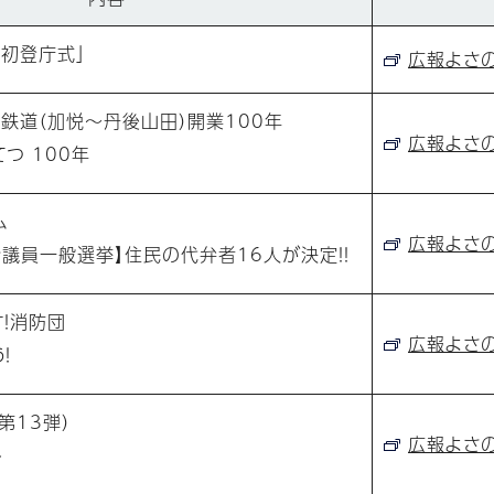
初登庁式」
広報よさの5
悦鉄道（加悦〜丹後山田）開業100年
広報よさの5
てつ 100年
ム
広報よさの5
議員一般選挙】住民の代弁者16人が決定！！
！消防団
広報よさの5
！
第13弾）
広報よさの5
ト