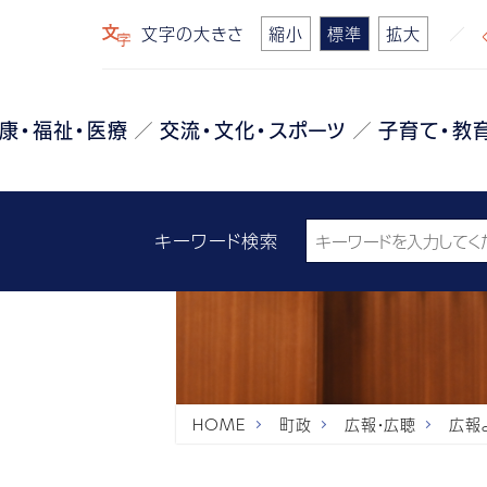
文字の大きさ
縮小
標準
拡大
康・福祉・医療
交流・文化・スポーツ
子育て・教
キーワード検索
HOME
町政
広報・広聴
広報