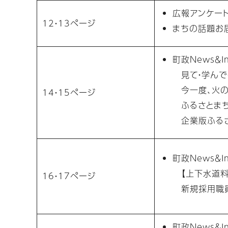
広報アンケー
12・13ページ
まちの話題お
町政News＆In
見て・学んで
今一度、火の
14・15ページ
ふるさとまち
企業版ふるさ
町政News＆In
【上下水道料
16・17ページ
新規採用職員
町政News＆In