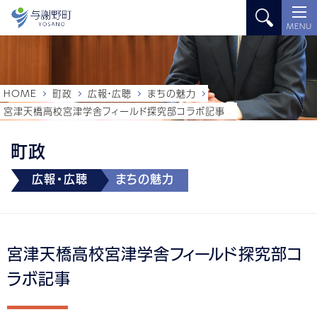
MENU
HOME
町政
広報・広聴
まちの魅力
宮津天橋高校宮津学舎フィールド探究部コラボ記事
町政
広報・広聴
まちの魅力
宮津天橋高校宮津学舎フィールド探究部コ
ラボ記事