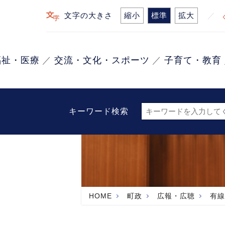
文字の大きさ
縮小
標準
拡大
福祉・医療
交流・文化・スポーツ
子育て・教育
キーワード検索
HOME
町政
広報・広聴
有線