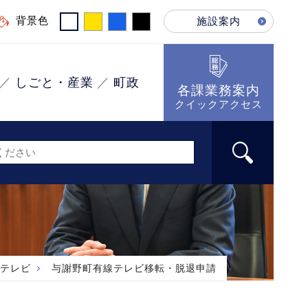
背景色
施設案内
しごと・産業
町政
各課業務案内
クイックアクセス
テレビ
与謝野町有線テレビ移転・脱退申請