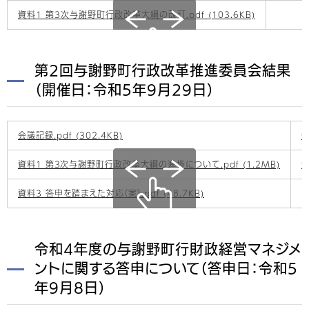
資料1 第3次与謝野町行政改革大綱の改訂.pdf (103.6KB)
第2回与謝野町行政改革推進委員会結果
（開催日：令和5年9月29日）
会議記録.pdf (302.4KB)
会
資料1 第３次与謝野町行政改革大綱の進捗について.pdf (1.2MB)
資
資料3 答申を踏まえた対応（案）.pdf (48.7KB)
令和4年度の与謝野町行財政経営マネジメ
ントに関する答申について（答申日：令和5
年9月8日）