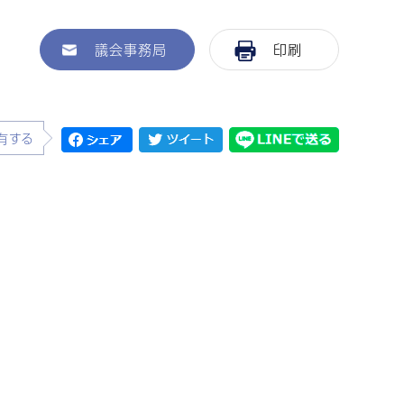
議会事務局
印刷
有する