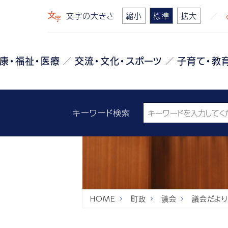
文字の大きさ
縮小
標準
拡大
康・福祉・医療
交流・文化・スポーツ
子育て・教
キーワード検索
HOME
町政
議会
議会だより