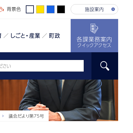
背景色
施設案内
育
しごと・産業
町政
各課業務案内
クイックアクセス
議会だより第75号