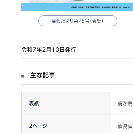
議会だより第75号（表紙）
令和7年2月10日発行
主な記事
債務負
表紙
債務負
2ページ