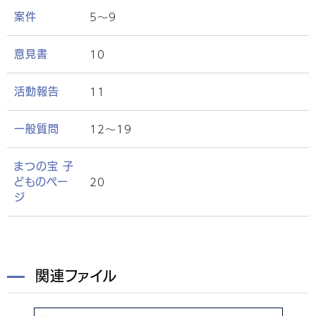
5〜9
案件
10
意見書
11
活動報告
12〜19
一般質問
まつの宝 子
20
どものペー
ジ
関連ファイル