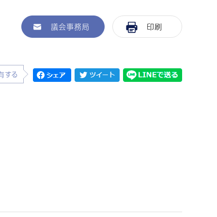
議会事務局
印刷
有する