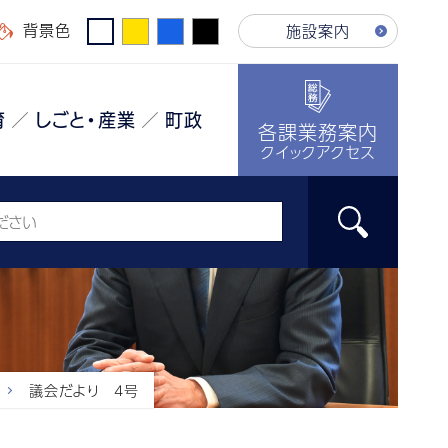
背景色
施設案内
育
しごと・産業
町政
各課業務案内
クイックアクセス
議会だより 4号