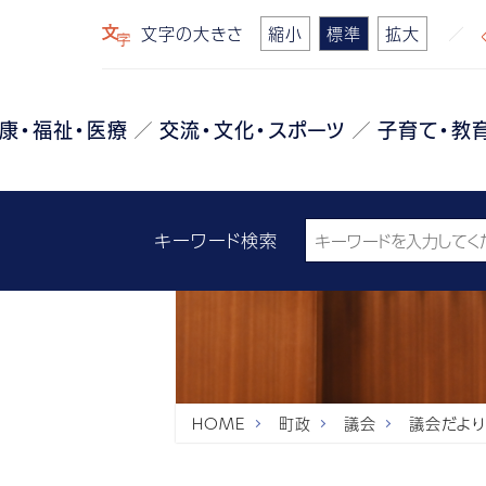
文字の大きさ
縮小
標準
拡大
康・福祉・医療
交流・文化・スポーツ
子育て・教
キーワード検索
HOME
町政
議会
議会だより