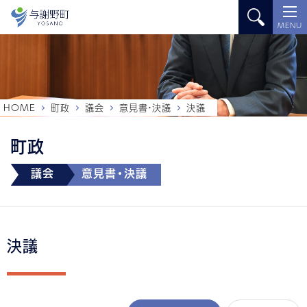
MENU
HOME
町政
議会
意見書・決議
決議
町政
議会
意見書・決議
決議