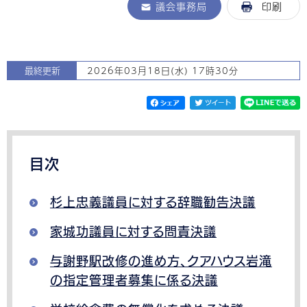
議会事務局
印刷
最終更新
2026年03月18日(水) 17時30分
目次
杉上忠義議員に対する辞職勧告決議
家城功議員に対する問責決議
与謝野駅改修の進め方、クアハウス岩滝
の指定管理者募集に係る決議