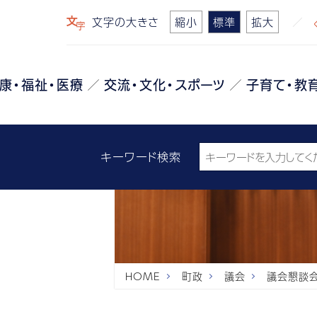
文字の大きさ
縮小
標準
拡大
康・福祉・医療
交流・文化・スポーツ
子育て・教
キーワード検索
HOME
町政
議会
議会懇談