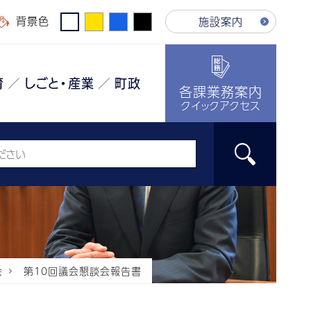
背景色
施設案内
育
しごと・産業
町政
各課業務案内
クイックアクセス
会
第10回議会懇談会報告書