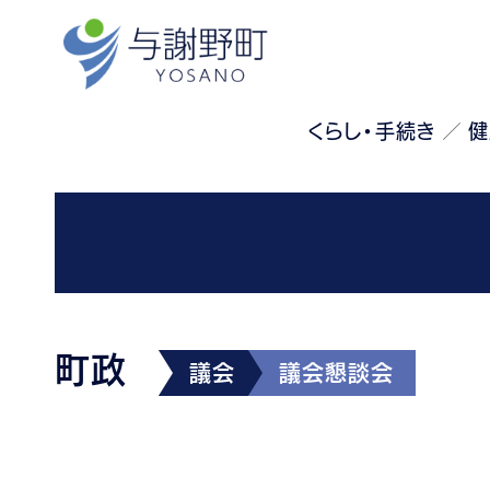
くらし・手続き
健
町政
議会
議会懇談会