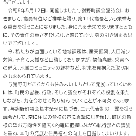
うございます。
令和8年5月12日に開催しました与謝野町議会臨時会にお
きまして、議員各位のご推挙を賜り、第11代議長という栄誉あ
る重責を担うことになりました。身に余る光栄でありますととも
に、その責任の重さをひしひしと感じており、身の引き締まる思
いでございます。
今、私たちが直面している地域課題は、産業振興、人口減少
対策、子育て支援など山積しておりますが、物価高騰、災害へ
の備え、地域コミュニティの維持など、将来を見据えた取り組
みも求められています。
与謝野町がこれからも住みよいまちとして発展していくため
には、町民の皆様、行政、そして議会がそれぞれの役割を果た
しながら、力を合わせて取り組んでいくことが不可欠でありま
す。与謝野町議会基本条例に基づき、二元代表制の一翼を担う
議会として、常に住民の皆様の声に真摯に耳を傾け、町民の皆
様の望む方向性を幅広く的確に把握しながら執行部との議論
を重ね、本町の発展と住民福祉の向上を目指してまいります。