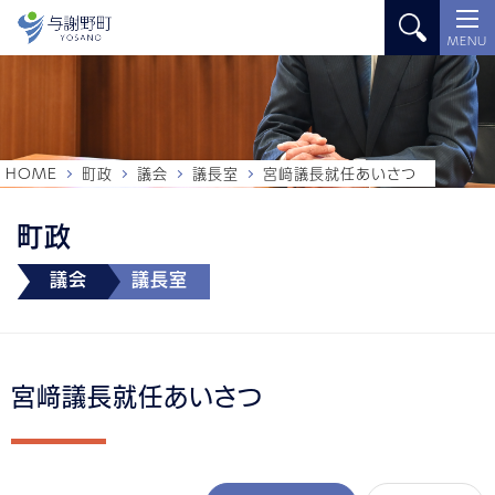
MENU
HOME
町政
議会
議長室
宮﨑議長就任あいさつ
町政
議会
議長室
宮﨑議長就任あいさつ