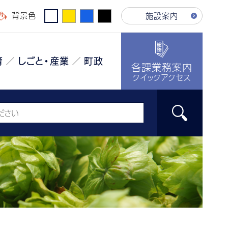
背景色
施設案内
育
しごと・産業
町政
各課業務案内
クイックアクセス