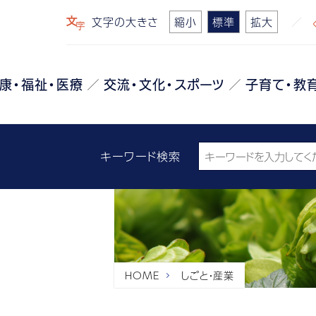
文字の大きさ
縮小
標準
拡大
康・福祉・医療
交流・文化・スポーツ
子育て・教
キーワード検索
HOME
しごと・産業