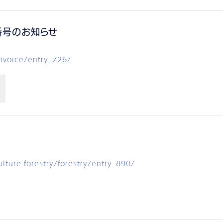
番号のお知らせ
nvoice/entry_726/
ture-forestry/forestry/entry_890/