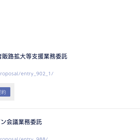
者販路拡大等支援業務委託
roposal/entry_902_1/
契約
イン会議業務委託
roposal/entry_988/