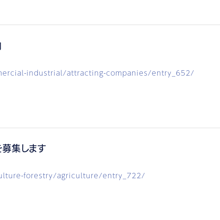
内
cial-industrial/attracting-companies/entry_652/
を募集します
ture-forestry/agriculture/entry_722/