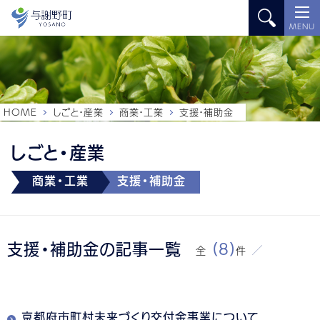
MENU
HOME
しごと・産業
商業・工業
支援・補助金
しごと・産業
商業・工業
支援・補助金
支援・補助金の記事一覧
(8)
全
件
京都府市町村未来づくり交付金事業について