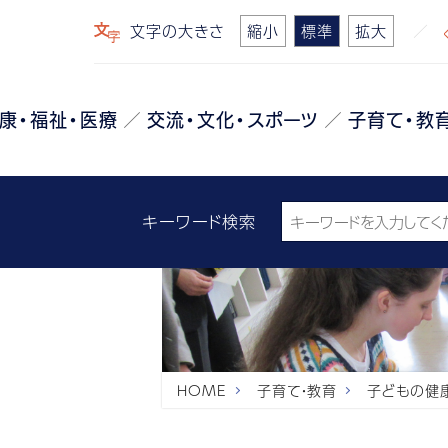
文字の大きさ
縮小
標準
拡大
康・福祉・医療
交流・文化・スポーツ
子育て・教
キーワード検索
HOME
子育て・教育
子どもの健