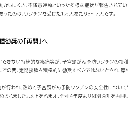
の動かしにくさ、不随意運動といった多様な症状が報告されてい
ったのは、ワクチンを受けた1万人あたり5～7人です。
種勧奨の「再開」へ
定できない持続的な疼痛等が、子宮頸がん予防ワクチンの接
までの間、定期接種を積極的に勧奨すべきではないとされ、
が行われ、改めて子宮頸がん予防ワクチンの安全性について
められました。以上をふまえ、令和4年度より個別通知を再開