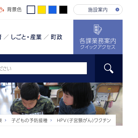
背景色
施設案内
育
しごと・産業
町政
各課業務案内
クイックアクセス
康
子どもの予防接種
HPV（子宮頸がん）ワクチン