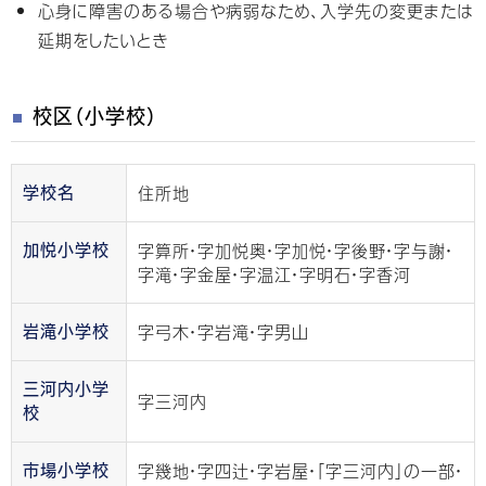
心身に障害のある場合や病弱なため、入学先の変更または
延期をしたいとき
校区（小学校）
住所地
学校名
字算所・字加悦奥・字加悦・字後野・字与謝・
加悦小学校
字滝・字金屋・字温江・字明石・字香河
字弓木・字岩滝・字男山
岩滝小学校
三河内小学
字三河内
校
字幾地・字四辻・字岩屋・「字三河内」の一部・
市場小学校