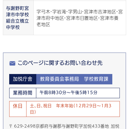
与謝野町宮
字弓木・字岩滝・字男山・宮津市吉津地区・宮
津市中学校
津市府中地区・宮津市日置地区・宮津市養
組合立橋立
老地区
中学校
このページに関するお問い合わせ先
加悦庁舎
教育委員会事務局 学校教育課
業務時間
午前8時30分～午後5時15分
休日
土、日、祝日 年末年始(12月29日～1月3
日)
〒 629-2498京都府与謝郡与謝野町字加悦433番地 加悦