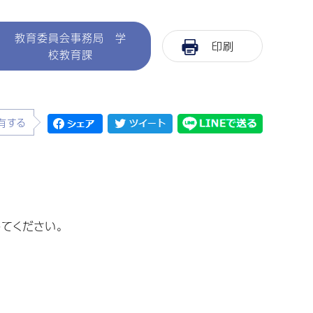
教育委員会事務局 学
印刷
校教育課
有する
てください。