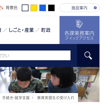
背景色
施設案内
育
しごと・産業
町政
各課業務案内
クイックアクセス
手続き・就学支援
教育実習生の受け入れ