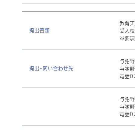
教育実
受入校
提出書類
※要項
与謝野
与謝野
提出・問い合わせ先
電話07
与謝野
与謝野
電話07