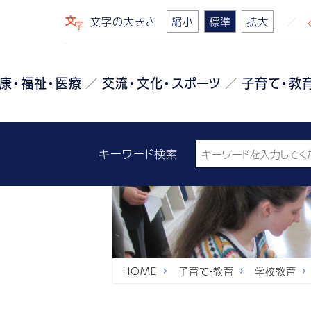
文字の大きさ
縮小
標準
拡大
康・福祉・医療
交流・文化・スポーツ
子育て・教
キーワード検索
HOME
子育て・教育
学校教育