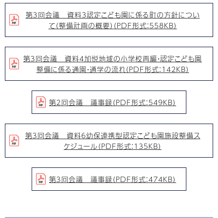
第３回会議 資料3認定こども園に係る町の方針につい
て（整備計画の概要）（PDF形式：558KB）
第３回会議 資料4加悦地域の小学校再編・認定こども園
整備に係る通園・通学の流れ（PDF形式：142KB）
第２回会議 議事録（PDF形式：549KB）
第３回会議 資料6幼保連携型認定こども園施設整備ス
ケジュール（PDF形式：135KB）
第３回会議 議事録（PDF形式：474KB）