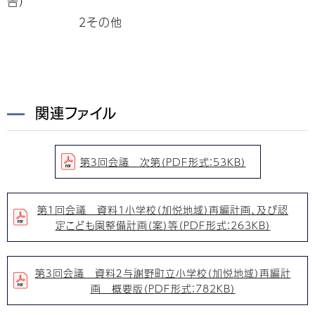
告）
２その他
関連ファイル
第３回会議 次第（PDF形式：53KB）
第１回会議 資料1小学校（加悦地域）再編計画、及び認
定こども園整備計画（案）等（PDF形式：263KB）
第３回会議 資料２与謝野町立小学校（加悦地域）再編計
画 概要版（PDF形式：782KB）