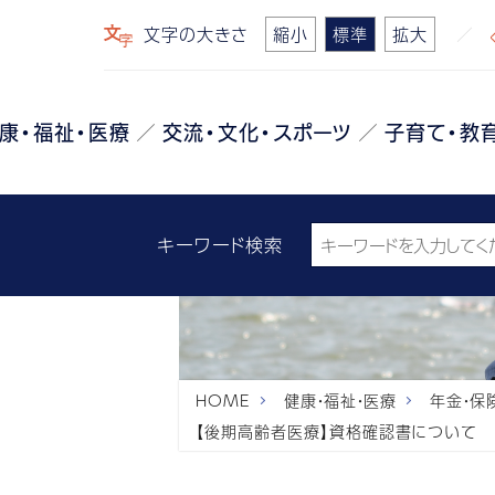
文字の大きさ
縮小
標準
拡大
康・福祉・医療
交流・文化・スポーツ
子育て・教
キーワード検索
HOME
健康・福祉・医療
年金・保
【後期高齢者医療】資格確認書について