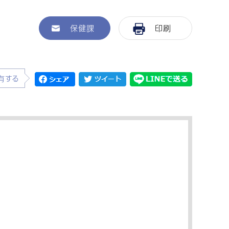
保健課
印刷
有する