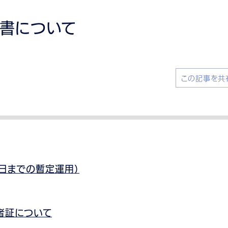
認書について
この記事を共
日までの暫定運用）
者証について