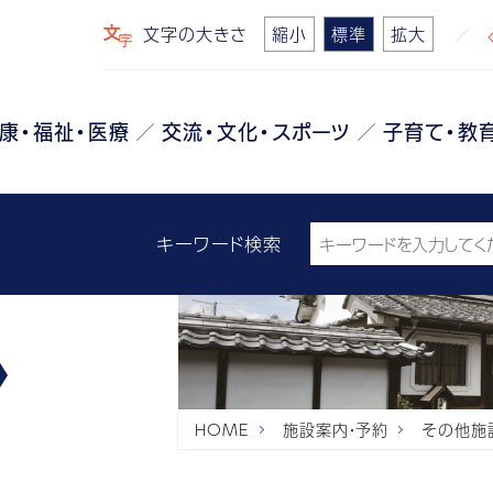
文字の大きさ
縮小
標準
拡大
康・福祉・医療
交流・文化・スポーツ
子育て・教
キーワード検索
HOME
施設案内・予約
その他施