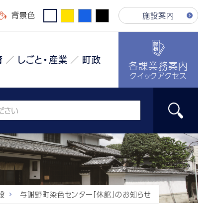
背景色
施設案内
育
しごと・産業
町政
各課業務案内
クイックアクセス
設
与謝野町染色センター「休館」のお知らせ