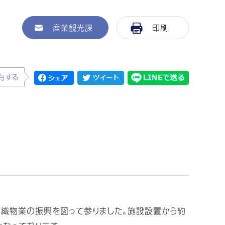
産業観光課
印刷
有する
る織物業の振興を図って参りました。施設設置から約