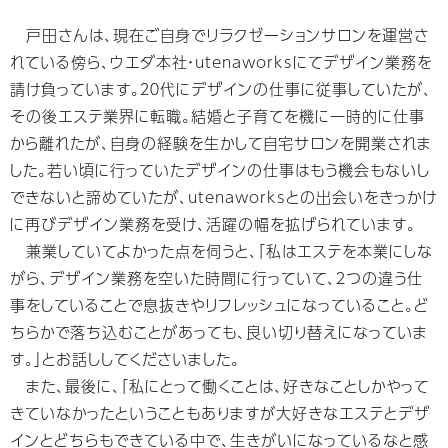
戸田さんは、現在ご自身でリラクゼーションサロンを運営さ
れている傍ら、ウエダ本社・utenaworksにてデザイン業務を
請け負っています。２０代にデザインの仕事に従事していたが、
その後エステ業界に転職。結婚と子育てを機に一時的に仕事
から離れたが、自身の経験を生かして自宅サロンを開業されま
した。若い頃に行っていたデザインの仕事はもう機会もないし
できないと諦めていたが、utenaworksとの出会いをきっかけ
に再びデザイン業務を受け、活躍の幅を拡げられています。
兼業していてよかった点を伺うと、「私はエステを本業にしな
がら、デザイン業務を空いた時間に行っていて、２つの違う仕
事をしていることで息抜きやリフレッシュになっていること。ど
ちらかで落ち込むことがあっても、良い切り替えになっていま
す。」とお話ししてくださいました。
また、最後に、「私にとって働くことは、好きなことしかやって
きていなかったということもありますが大好きなエステとデザ
インとどちらもできている中で、生きがいになっているなと感