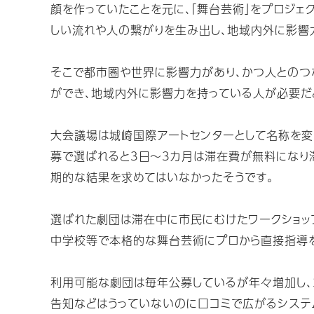
顔を作っていたことを元に、「舞台芸術」をプロジェ
しい流れや人の繋がりを生み出し、地域内外に影響
そこで都市圏や世界に影響力があり、かつ人とのつ
ができ、地域内外に影響力を持っている人が必要だ
大会議場は城崎国際アートセンターとして名称を変
募で選ばれると3日～3カ月は滞在費が無料になり
期的な結果を求めてはいなかったそうです。
選ばれた劇団は滞在中に市民にむけたワークショッ
中学校等で本格的な舞台芸術にプロから直接指導を
利用可能な劇団は毎年公募しているが年々増加し、
告知などはうっていないのに口コミで広がるシステ