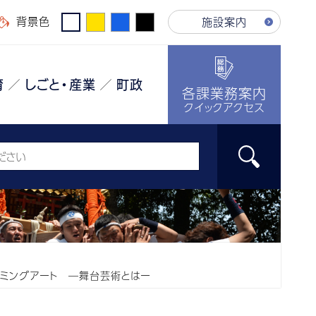
背景色
施設案内
育
しごと・産業
町政
各課業務案内
クイックアクセス
ーミングアート ―舞台芸術とはー