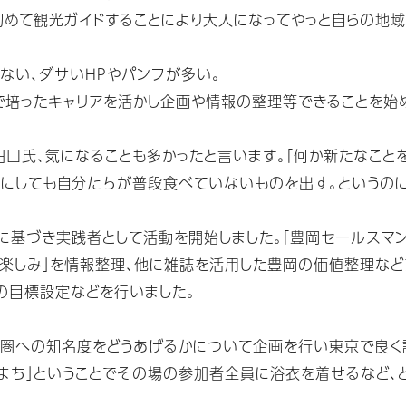
初めて観光ガイドすることにより大人になってやっと自らの地
ない、ダサいHPやパンフが多い。
で培ったキャリアを活かし企画や情報の整理等できることを始
田口氏、気になることも多かったと言います。「何か新たなこと
メにしても自分たちが普段食べていないものを出す。というのに
に基づき実践者として活動を開始しました。「豊岡セールスマ
楽しみ」を情報整理、他に雑誌を活用した豊岡の価値整理など
の目標設定などを行いました。
都圏への知名度をどうあげるかについて企画を行い東京で良く
のまち」ということでその場の参加者全員に浴衣を着せるなど、