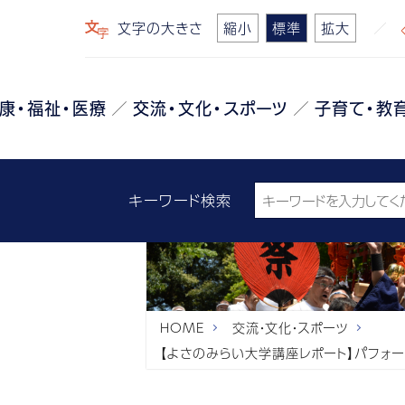
文字の大きさ
縮小
標準
拡大
康・福祉・医療
交流・文化・スポーツ
子育て・教
キーワード検索
HOME
交流・文化・スポーツ
【よさのみらい大学講座レポート】パフォ