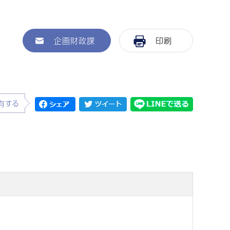
企画財政課
印刷
有する