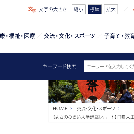
文字の大きさ
縮小
標準
拡大
康・福祉・医療
交流・文化・スポーツ
子育て・教
キーワード検索
HOME
交流・文化・スポーツ
【よさのみらい大学講座レポート】日曜大