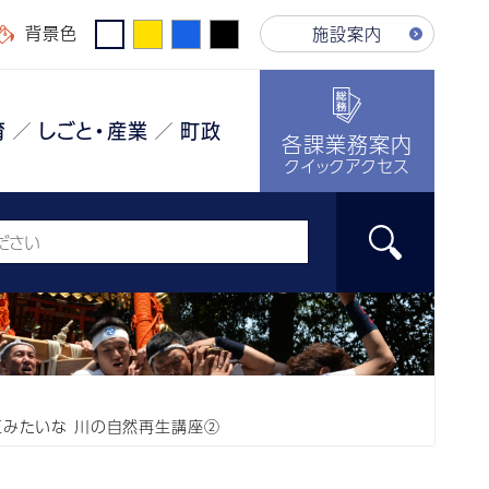
背景色
施設案内
育
しごと・産業
町政
各課業務案内
クイックアクセス
工みたいな 川の自然再生講座②