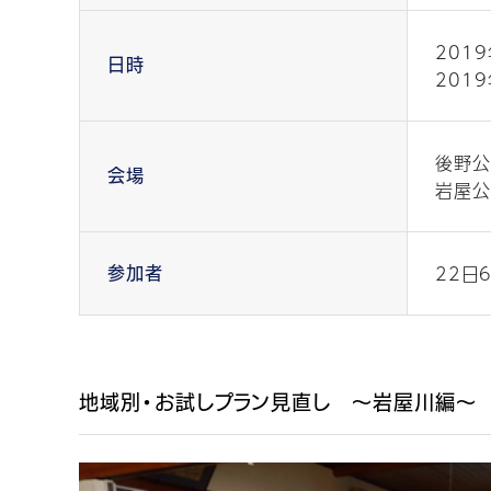
2019
日時
201
後野公
会場
岩屋公
22日
参加者
地域別・お試しプラン見直し 〜岩屋川編〜