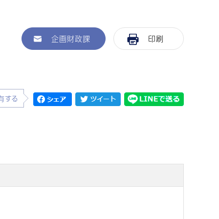
企画財政課
印刷
有する