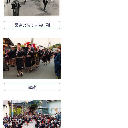
歴史のある大名行列
駕籠