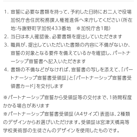
宣誓に必要な書類を持って、予約した日時にお二人で役場
加悦庁舎住民税務課人権推進係へ来庁してください（所在
地：与謝野町字加悦433番地 ※加悦庁舎1階）
当日は本人確認後、必要書類を提出していただきます
職員が、提出していただいた書類の内容に不備がないか、
宣誓の対象となる要件を備えているかを確認し、パートナ
ーシップ宣誓書へ記入いただきます
書類の不備などがなければ、宣誓書の写しを添えて、「パー
トナーシップ宣誓書受領証」と「パートナーシップ宣誓書受
領書カード」を交付します
※パートナーシップ宣誓から受領証等の交付まで、1時間程度
かかる場合があります
※パートナーシップ宣誓書受領証（A4サイズ）表面は、2種類
のデザインからお選びいただけます。受領証は宮津天橋高等
学校美術部の生徒さんのデザインを使用したものです。