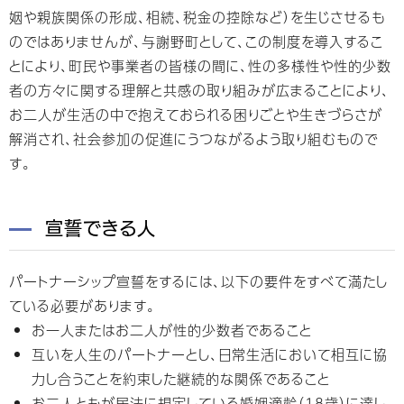
姻や親族関係の形成、相続、税金の控除など）を生じさせるも
のではありませんが、与謝野町として、この制度を導入するこ
とにより、町民や事業者の皆様の間に、性の多様性や性的少数
者の方々に関する理解と共感の取り組みが広まることにより、
お二人が生活の中で抱えておられる困りごとや生きづらさが
解消され、社会参加の促進にうつながるよう取り組むもので
す。
宣誓できる人
パートナーシップ宣誓をするには、以下の要件をすべて満たし
ている必要があります。
お一人またはお二人が性的少数者であること
互いを人生のパートナーとし、日常生活において相互に協
力し合うことを約束した継続的な関係であること
お二人ともが民法に規定している婚姻適齢（18歳）に達し