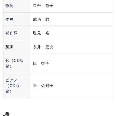
作詞
星合 節子
作曲
成毛 敦
補作詞
塩見 裕
英訳
糸井 定次
歌（CD収
庄 智子
録）
ピアノ
（CD収
平 佐知子
録）
1番