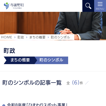
MENU
HOME
町政
まちの概要
町のシンボル
町政
まちの概要
町のシンボル
町のシンボルの記事一覧
(6)
全
件
令和8年度「ひまわりスポット事業」